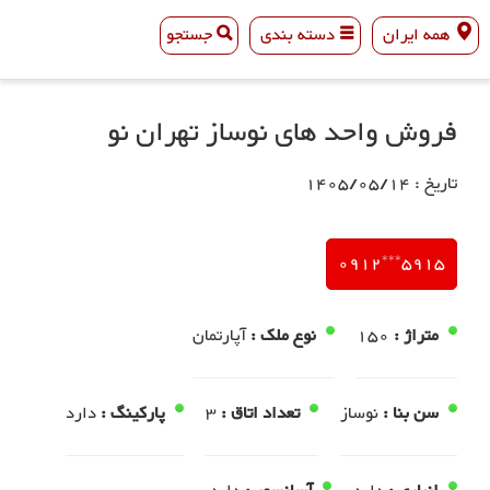
همه ایران
دسته بندی
جستجو
همه ایران
دسته بندی
جستجو
فروش واحد های نوساز تهران نو
تاریخ : 1405/05/14
5915***0912
متراژ :
150
نوع ملک :
آپارتمان
سن بنا :
نوساز
تعداد اتاق :
3
پارکینگ :
دارد