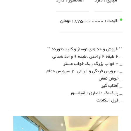
انباری :
دارد
آسانسور :
دارد
قیمت :
18750000000
تومان
_ فول امکانات