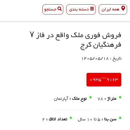
همه ایران
دسته بندی
جستجو
همه ایران
دسته بندی
جستجو
فروش فوری ملک واقع در فاز ۷
فرهنگیان کرج
تاریخ : 1405/05/18
9163***0935
متراژ :
78
نوع ملک :
آپارتمان
سن بنا :
5 تا 10 سال
تعداد اتاق :
2