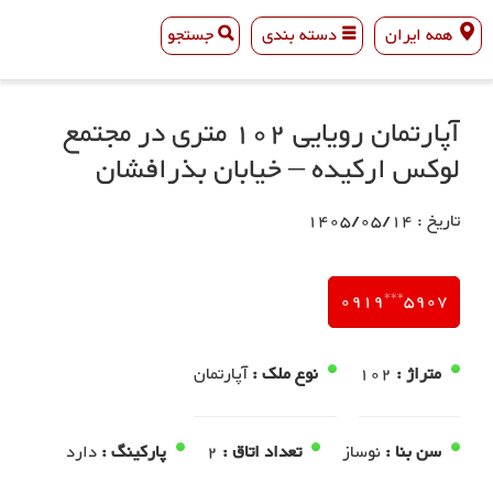
همه ایران
دسته بندی
جستجو
همه ایران
دسته بندی
جستجو
آپارتمان رویایی 102 متری در مجتمع
لوکس ارکیده – خیابان بذرافشان
تاریخ : 1405/05/14
5907***0919
متراژ :
102
نوع ملک :
آپارتمان
سن بنا :
نوساز
تعداد اتاق :
2
پارکینگ :
دارد